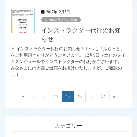
2017年12月5日
2020年8月までの記事
インストラクター代行のお知
らせ
＊ インストラクター代行のお知らせ＊ いつも「ふらっと」
をご利用頂きありがとうございます。 12月9日（土）のタイ
ムスケジュールでインストラクターの代行がございます。
みなさまには大変ご迷惑をお掛けいたしますが、ご確認の
[…]
投
«
ペ
1
…
ペ
44
ペ
45
ペ
46
…
ペ
54
»
稿
ー
ー
ー
ー
ー
ジ
ジ
ジ
ジ
ジ
の
ペ
カテゴリー
ー