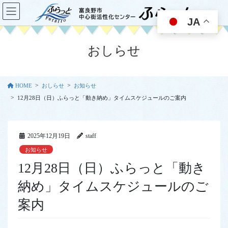
コ
ナ
ン
ビ
JA
テ
ゲ
ン
ー
おしらせ
ツ
シ
に
ョ
移
ン
動
に
HOME
おしらせ
お知らせ
移
12月28日（日）ふらっと「動き納め」タイムスケジュールのご案内
動
2025年12月19日
staff
お知らせ
12月28日（日）ふらっと「動き
納め」タイムスケジュールのご
案内