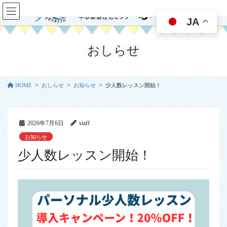
コ
ナ
ン
ビ
JA
テ
ゲ
ン
ー
おしらせ
ツ
シ
に
ョ
移
ン
動
に
HOME
おしらせ
お知らせ
少人数レッスン開始！
移
動
2026年7月6日
staff
お知らせ
少人数レッスン開始！