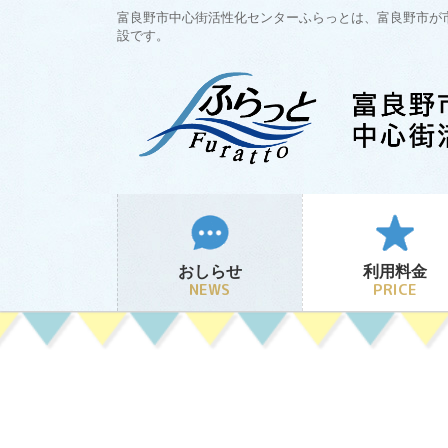
コ
ナ
富良野市中心街活性化センターふらっとは、富良野市が
ン
ビ
設です。
テ
ゲ
ン
ー
ツ
シ
に
ョ
移
ン
動
に
移
動
おしらせ
利用料金
NEWS
PRICE
都度（フリー）
期間券
期間券購入方法