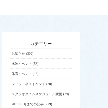
③こどもスイミングス
施設専用利用のご案内
④成人水泳
⑤ふらっと体育教室
カテゴリー
①、③、④、⑤教室の
お知らせ (302)
方法
水泳イベント (53)
教室 休会・退会フォー
体育イベント (13)
フィットネスイベント (30)
教室一日体験
スタジオタイムスケジュール変更 (29)
2020年8月までの記事 (229)