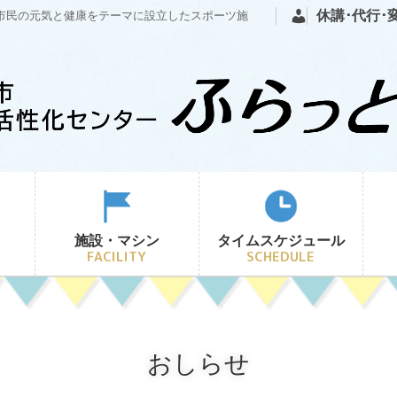
休講･代行･
市民の元気と健康をテーマに設立したスポーツ施
施設・マシン
タイムスケジュール
FACILITY
SCHEDULE
利用券
トレーニング室
スケジュール
クール
器具
休講・代行・変更のご
おしらせ
案内
プール