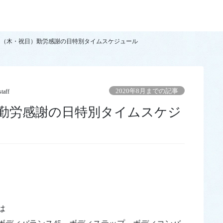
プログラムのご案内
クール
再購入フ
多目的室
教室受講カレンダー
日（木・祝日）勤労感謝の日特別タイムスケジュール
更衣室・浴室
グラム
2020年8月までの記事
staff
グラム
ご入会
ム
は