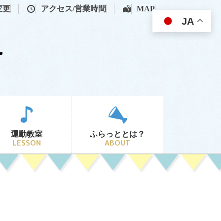
変更
アクセス/営業時間
MAP
JA
運動教室
ふらっととは？
LESSON
ABOUT
①ベビースイミングス
アクセス・営業時間
MAP
②親子体操教室
ふらっと保有資格一覧